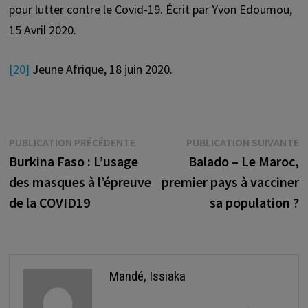
pour lutter contre le Covid-19. Écrit par Yvon Edoumou,
15 Avril 2020.
[20]
Jeune Afrique, 18 juin 2020.
Navigation
Publication
P
PUBLICATION PRÉCÉDENTE
PUBLICATION SUIVANTE
précédente :
s
Burkina Faso : L’usage
Balado – Le Maroc,
de
des masques à l’épreuve
premier pays à vacciner
l’article
de la COVID19
sa population ?
Mandé, Issiaka