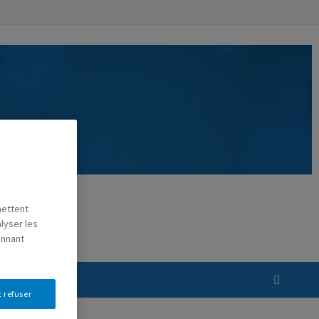
mettent
lyser les
onnant
ER
 refuser