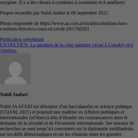
oxygène. Il y a des choses à continuer à construire et à améliorer.
Propos recueillis par Nabil Jaafari le 06 septembre 2021.
Photo empruntée de https://www.aa.com.tr/en/africa/burkina-faso-
confirms-first-two-cases-of-covid-19/1760201
Navigation
Publication
Publication précédente
précédente :
ENTRETIEN. La situation de la crise sanitaire vécue à Conakry et à
de
Abidjan.
l’article
Nabil Jaafari
Nabil JAAFARI est détenteur d'un baccalauréat en science politique
(UQAM, 2021) et poursuit une maîtrise en Affaires publiques et
internationales (uOttawa) afin d’étendre ses connaissances dans le
domaine de la sécurité et de l'économie internationale. Ses travaux de
recherches se sont jusqu’ici concentrés sur la diplomatie multilatérale,
sur les défis démocratiques et sur les relations entre les grandes