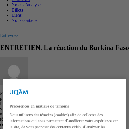
Notes d’analyses
Billets
Liens
Nous contacter
Entrevues
ENTRETIEN. La réaction du Burkina Faso
par
Nabil Jaafari
12/09/2021
03/10/2021
Pays de 21 millions d’habitants, le Burkina Faso fait partie des
premiers pays africains touchés par la pandémie. État fragile de
l’Afrique de l’Ouest, le pays a évité le pire en faisant face à la crise
Préférences en matière de témoins
sanitaire et est considéré par plusieurs comme étant l’État ayant le
mieux réagi dans la sous-région. Nous allons nous pencher sur les
Nous utilisons des témoins (cookies) afin de collecter des
réponses d’un administrateur public de la santé afin de mieux
informations qui nous permettent d’améliorer votre expérience sur
comprendre la réponse des décideurs publics face à la Covid-19 et
le site, de vous proposer des contenus vidéo, d’analyser les