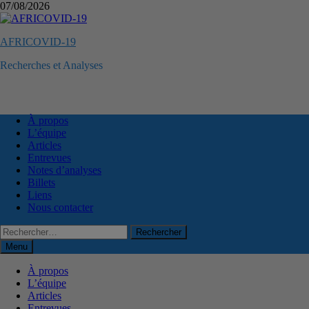
Passer
07/08/2026
au
contenu
AFRICOVID-19
Recherches et Analyses
À propos
L’équipe
Articles
Entrevues
Notes d’analyses
Billets
Liens
Nous contacter
Rechercher :
Menu
À propos
L’équipe
Articles
Entrevues