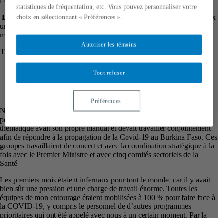
l’évolution de la crise sanitaire dans le pays.
statistiques de fréquentation, etc. Vous pouvez personnaliser votre
Dr. Brice Bicaba
: directeur du Centre des opérations de réponse aux
choix en sélectionnant « Préférences ».
urgences sanitaires (CORUS) du Burkina Faso et épidémiologiste
médical.
Autoriser les témoins
Thème A : Choix organisationnels et stratégies sanitaires
Nabil :
Comment les pouvoirs publics ont-ils décidé de
Tout refuser
s’organiser afin de lutter contre la pandémie ? Comment votre
équipe et vous vivez cette situation dans votre quotidien dans
votre cabinet ?
Préférences
Nous étions organisés en dix groupes thématiques qui reprenaient un
peu les principaux piliers de riposte de l’OMS. Chaque groupe
thématique avait son propre mandat et devait travailler conjointement
afin de répondre à la propagation de la Covid-19 au Burkina Faso. Ces
groupes travaillaient de concert et avec la coordination stratégique à la
fois avec le Premier Ministre et avec cinq comités sectoriels de la
Santé.
Les premiers mois étaient infernaux pour tout le monde, car il y avait
bien sûr une pression et une charge de travail énorme. Toutes les
équipes de mon entourage étaient mobilisées à 100 % pour faire face à
la COVID-19, y compris le personnel de d’autres programmes
prioritaires qui ont été appelé avec nous à un certain moment. Par la