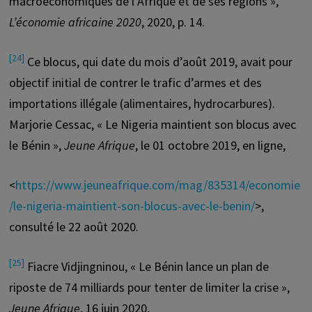
macroéconomiques de l’Afrique et de ses régions »,
L’économie africaine 2020
, 2020, p. 14.
[24]
Ce blocus, qui date du mois d’août 2019, avait pour
objectif initial de contrer le trafic d’armes et des
importations illégale (alimentaires, hydrocarbures).
Marjorie Cessac, « Le Nigeria maintient son blocus avec
le Bénin »,
Jeune Afrique
, le 01 octobre 2019, en ligne,
<
https://www.jeuneafrique.com/mag/835314/economie
/le-nigeria-maintient-son-blocus-avec-le-benin/
>,
consulté le 22 août 2020.
[25]
Fiacre Vidjingninou, « Le Bénin lance un plan de
riposte de 74 milliards pour tenter de limiter la crise »,
Jeune Afrique
, 16 juin 2020,