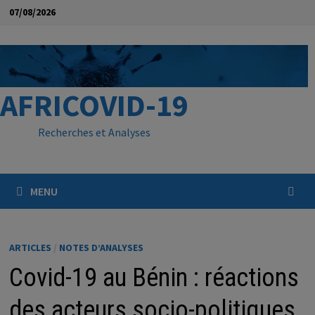
Passer
07/08/2026
au
contenu
AFRICOVID-19
Recherches et Analyses
MENU
ARTICLES
/
NOTES D’ANALYSES
Covid-19 au Bénin : réactions
des acteurs socio-politiques