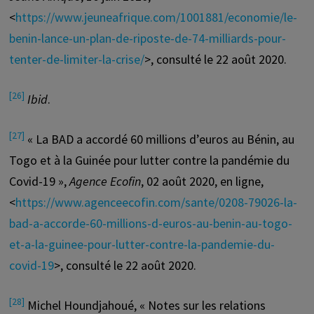
<
https://www.jeuneafrique.com/1001881/economie/le-
benin-lance-un-plan-de-riposte-de-74-milliards-pour-
tenter-de-limiter-la-crise/
>, consulté le 22 août 2020.
[26]
Ibid
.
[27]
« La BAD a accordé 60 millions d’euros au Bénin, au
Togo et à la Guinée pour lutter contre la pandémie du
Covid-19 »,
Agence Ecofin
, 02 août 2020, en ligne,
<
https://www.agenceecofin.com/sante/0208-79026-la-
bad-a-accorde-60-millions-d-euros-au-benin-au-togo-
et-a-la-guinee-pour-lutter-contre-la-pandemie-du-
covid-19
>, consulté le 22 août 2020.
[28]
Michel Houndjahoué, « Notes sur les relations