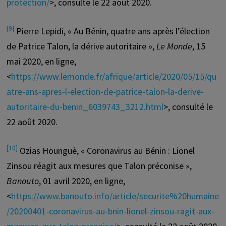
protection/
>, consulté le 22 août 2020.
[9]
Pierre Lepidi, « Au Bénin, quatre ans après l’élection
de Patrice Talon, la dérive autoritaire »,
Le Monde
, 15
mai 2020, en ligne,
<
https://www.lemonde.fr/afrique/article/2020/05/15/qu
atre-ans-apres-l-election-de-patrice-talon-la-derive-
autoritaire-du-benin_6039743_3212.html
>, consulté le
22 août 2020.
[10]
Ozias Hounguè, « Coronavirus au Bénin : Lionel
Zinsou réagit aux mesures que Talon préconise »,
Banouto
, 01 avril 2020, en ligne,
<
https://www.banouto.info/article/securite%20humaine
/20200401-coronavirus-au-bnin-lionel-zinsou-ragit-aux-