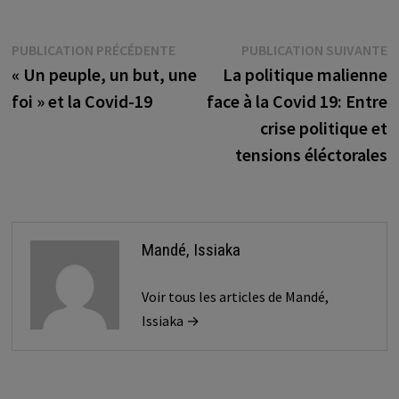
Navigation
Publication
P
PUBLICATION PRÉCÉDENTE
PUBLICATION SUIVANTE
précédente :
s
« Un peuple, un but, une
La politique malienne
de
foi » et la Covid-19
face à la Covid 19: Entre
l’article
crise politique et
tensions éléctorales
Mandé, Issiaka
Voir tous les articles de Mandé,
Issiaka →