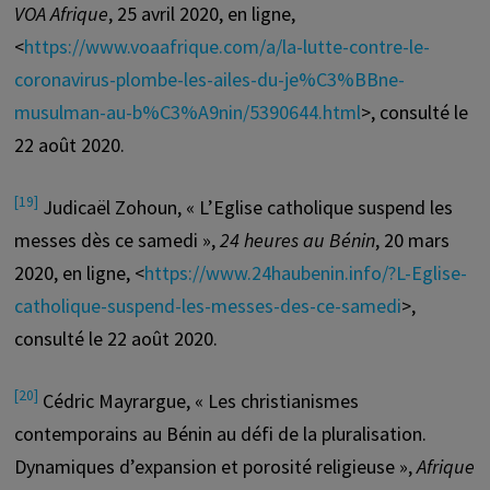
VOA Afrique
, 25 avril 2020, en ligne,
<
https://www.voaafrique.com/a/la-lutte-contre-le-
coronavirus-plombe-les-ailes-du-je%C3%BBne-
musulman-au-b%C3%A9nin/5390644.html
>, consulté le
22 août 2020.
[19]
Judicaël Zohoun, « L’Eglise catholique suspend les
messes dès ce samedi »,
24 heures au Bénin
, 20 mars
2020, en ligne, <
https://www.24haubenin.info/?L-Eglise-
catholique-suspend-les-messes-des-ce-samedi
>,
consulté le 22 août 2020.
[20]
Cédric Mayrargue, « Les christianismes
contemporains au Bénin au défi de la pluralisation.
Dynamiques d’expansion et porosité religieuse »,
Afrique