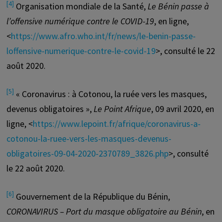
[4]
Organisation mondiale de la Santé,
Le Bénin passe à
l’offensive numérique contre le COVID-19
, en ligne,
<
https://www.afro.who.int/fr/news/le-benin-passe-
loffensive-numerique-contre-le-covid-19
>, consulté le 22
août 2020.
[5]
« Coronavirus : à Cotonou, la ruée vers les masques,
devenus obligatoires »,
Le Point Afrique
, 09 avril 2020, en
ligne, <
https://www.lepoint.fr/afrique/coronavirus-a-
cotonou-la-ruee-vers-les-masques-devenus-
obligatoires-09-04-2020-2370789_3826.php
>, consulté
le 22 août 2020.
[6]
Gouvernement de la République du Bénin,
CORONAVIRUS – Port du masque obligatoire au Bénin
, en